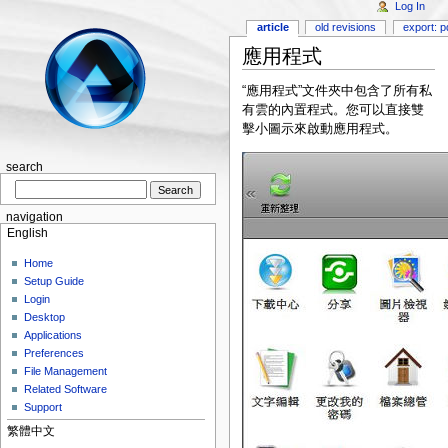
Log In
article
old revisions
export: p
應用程式
“應用程式”文件夾中包含了所有私
有雲的內置程式。您可以直接雙
擊小圖示來啟動應用程式。
search
navigation
English
Home
Setup Guide
Login
Desktop
Applications
Preferences
File Management
Related Software
Support
繁體中文