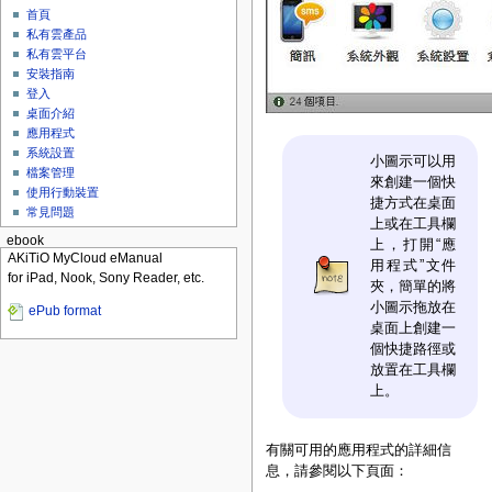
首頁
私有雲產品
私有雲平台
安裝指南
登入
桌面介紹
應用程式
系統設置
小圖示可以用
檔案管理
來創建一個快
使用行動裝置
捷方式在桌面
常見問題
上或在工具欄
ebook
上，打開“應
AKiTiO MyCloud eManual
用程式”文件
for iPad, Nook, Sony Reader, etc.
夾，簡單的將
小圖示拖放在
ePub format
桌面上創建一
個快捷路徑或
放置在工具欄
上。
有關可用的應用程式的詳細信
息，請參閱以下頁面：