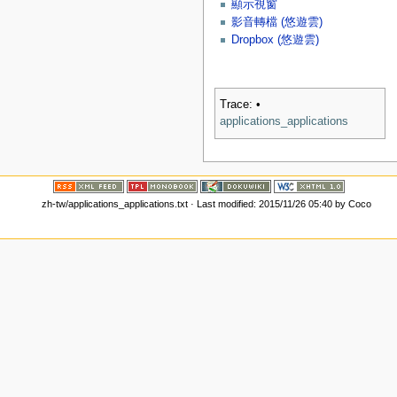
顯示視窗
影音轉檔 (悠遊雲)
Dropbox (悠遊雲)
Trace:
•
applications_applications
zh-tw/applications_applications.txt
· Last modified: 2015/11/26 05:40 by
Coco