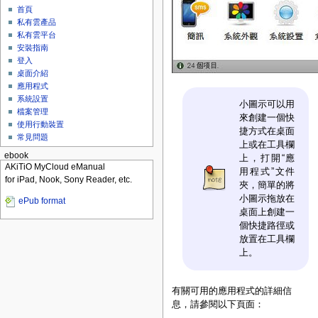
首頁
私有雲產品
私有雲平台
安裝指南
登入
桌面介紹
應用程式
系統設置
小圖示可以用
檔案管理
來創建一個快
使用行動裝置
捷方式在桌面
常見問題
上或在工具欄
ebook
上，打開“應
AKiTiO MyCloud eManual
用程式”文件
for iPad, Nook, Sony Reader, etc.
夾，簡單的將
小圖示拖放在
ePub format
桌面上創建一
個快捷路徑或
放置在工具欄
上。
有關可用的應用程式的詳細信
息，請參閱以下頁面：